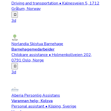
Driving and transportation • Kalnesveien 5, 1712
Grålum, Norway
Vår kunde Østfold-regionen i er i vekst og vi ser etter 
3d
Norlandia Skistua Barnehage
Barnehagemedarbeider
Childcare assistance • Holmenkollveien 202,
0791 Oslo, Norge
Vi søker etter deg som er ambisiøs på vegne av barna, e
3d
Aberia Personlig Assistans
Varannan helg- Kolsva
Personal assistant • Köping, Sverige