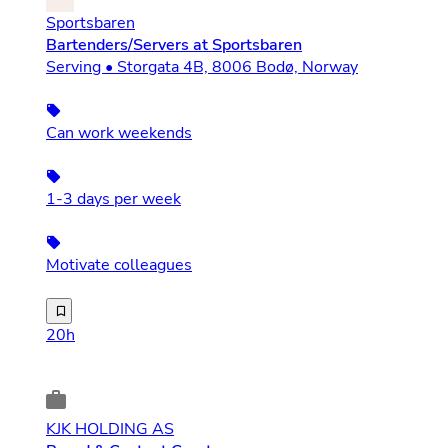
Sportsbaren
Bartenders/Servers at Sportsbaren
Serving • Storgata 4B, 8006 Bodø, Norway
Can work weekends
1-3 days per week
Motivate colleagues
We are hiring for both part-time positions in regular o
20h
KJK HOLDING AS