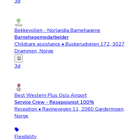
3d
Bekkevollen - Norlandia Barnehagene
Barnehagemedarbeider
Childcare assistance • Buskerudveien 172, 3027
Drammen, Norge
Vi søker etter deg som er ambisiøs på vegne av barna, e
3d
Best Western Plus Oslo Airport
Service Crew - Resepsjonist 100%
Reception • Ravinevegen 11, 2060 Gardermoen,
Norge
Flexibility