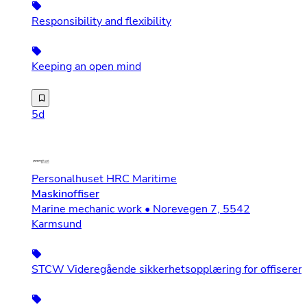
Responsibility and flexibility
Keeping an open mind
Villa Paradiso is a pizzeria with a wood-fired oven that
5d
Personalhuset HRC Maritime
Maskinoffiser
Marine mechanic work • Norevegen 7, 5542
Karmsund
STCW Videregående sikkerhetsopplæring for offiserer