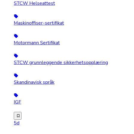
STCW Helseattest
Maskinoffiser-sertifikat
Motormann Sertifikat
STCW grunnleggende sikkerhetsopplæring
Skandinavisk språk
IGF
HRC søker etter motormann/ 2.maskinist til prøvetur med
5d