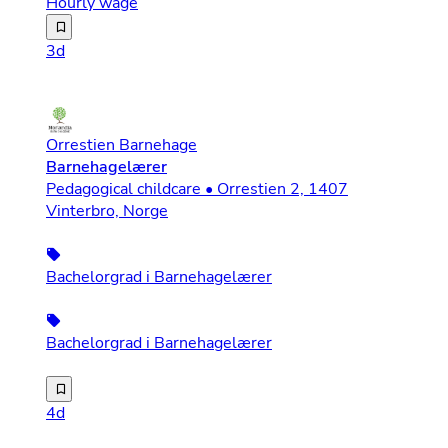
Hourly wage
Helgpersonal – Kolsva (strax utanför)– varannan helg Vi 
3d
Orrestien Barnehage
Barnehagelærer
Pedagogical childcare • Orrestien 2, 1407
Vinterbro, Norge
Bachelorgrad i Barnehagelærer
Bachelorgrad i Barnehagelærer
Vi søker etter deg som er ambisiøs på vegne av barna, h
4d