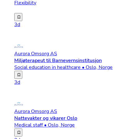
Flexibility
Vi har én ledig stilling som M-venn på Tyribo omsorgss
3d
Aurora Omsorg AS
Miljøterapeut til Barnevernsinstitusjon
Social education in healthcare • Oslo, Norge
Aurora Omsorg søker miljøterapeuter til vår døgnbemanne
3d
Aurora Omsorg AS
Nattevakter og vikarer Oslo
Medical staff • Oslo, Norge
Aurora omsorg er datterselskap av Aberia og har etablert