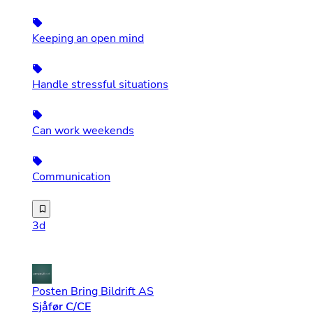
Keeping an open mind
Handle stressful situations
Can work weekends
Communication
Ønsker du en variert arbeidshverdag der service, vertska
3d
Posten Bring Bildrift AS
Sjåfør C/CE