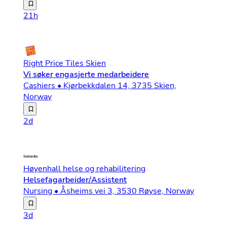
🍸 Bartendere – deltid og heltid Oslo Street Food og Barc
21h
Right Price Tiles Skien
Vi søker engasjerte medarbeidere
Cashiers • Kjørbekkdalen 14, 3735 Skien,
Norway
Om jobben Er du sulten på salg og motiveres av egne pres
2d
Høyenhall helse og rehabilitering
Helsefagarbeider/Assistent
Nursing • Åsheims vei 3, 3530 Røyse, Norway
Velkommen til Høyenhall Helse og Rehabilitering – Der du
3d