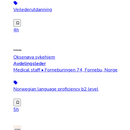
Veilederutdanning
Ønsker du å bidra til et godt psykososialt miljø hvor ba
4h
Oksenøya sykehjem
Avdelingsleder
Medical staff • Forneburingen 74, Fornebu, Norge
Norwegian language proficiency b2 level
Velkommen til Norlandia Care – der du gjør en forskjell
5h