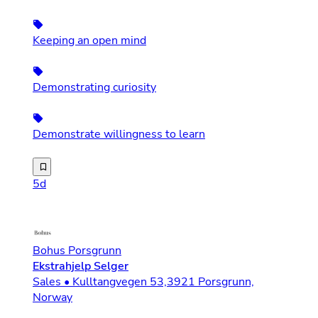
Keeping an open mind
Demonstrating curiosity
Demonstrate willingness to learn
50-100% fast stilling fordelt på 1 eller 2 assistenter. 
5d
Bohus Porsgrunn
Ekstrahjelp Selger
Sales • Kulltangvegen 53,3921 Porsgrunn,
Norway