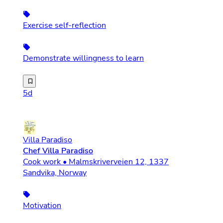
Exercise self-reflection
Demonstrate willingness to learn
Bohus vokser videre, vi søker nå Ekstrahjelp interiør o
5d
Villa Paradiso
Chef Villa Paradiso
Cook work • Malmskriverveien 12, 1337
Sandvika, Norway
Motivation