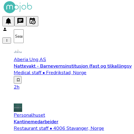
Aberia Ung AS
Nattevakt - Barnevernsinstitusjon (fast og tilkallingsvi
Medical staff • Fredrikstad, Norge
Har du et rolig vesen, tåler uforutsigbarhet og ønsker 
2h
Personalhuset
Kantinemedarbeider
Restaurant staff • 4006 Stavanger, Norge