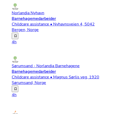
Norlandia Nyhavn
Barnehagemedarbeider
Childcare assistance • Nyhavnsveien 4, 5042
Bergen, Norge
Vi søker etter deg som er ambisiøs på vegne av barna, e
4h
Sørumsand - Norlandia Barnehagene
Barnehagemedarbeider
Childcare assistance • Magnus Sørlis veg, 1920
Sørumsand, Norge
Vi har ledige vikariater: 100 % svangerskapsvikariat fr
4h