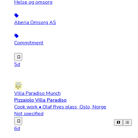
Helse og omsorg
Aberia Omsorg AS
Commitment
Brukerstyrt personlig assistent er en alternativ måte å 
5d
Villa Paradiso Munch
Pizzaiolo Villa Paradiso
Cook work • Olaf Ryes plass, Oslo, Norge
Not specified
Responsibilities: Prepare and bake pizzas to our high s
6d