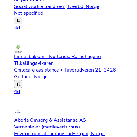
Social work • Sandroen, Nærbø, Norge
Not specified
Hero Norge søker tilkallingsvikar som miljøterapeut til
4d
Linnesbakken - Norlandia Barnehagene
Tilkallingsvikarer
Childcare assistance • Tuverudveien 21, 3426
Gullaug, Norge
Om jobben Er du engasjert, leken, omsorgsfull, og ønske
4d
Aberia Omsorg & Assistanse AS
Vernepleier (medleverturnus)
Environmental therapist • Bergen, Norge