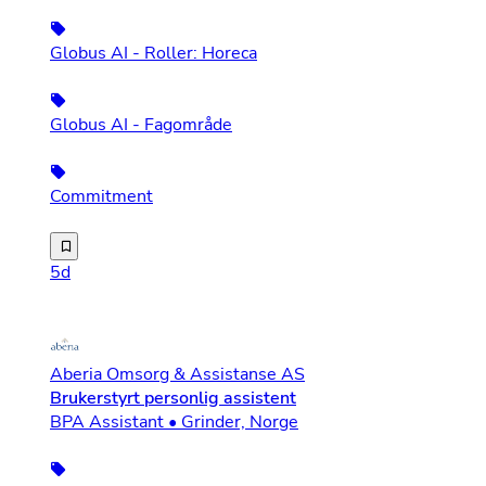
Globus AI - Roller: Horeca
Globus AI - Fagområde
Commitment
For våre kunder søker vi etter kokker som vil jobbe i ka
5d
Aberia Omsorg & Assistanse AS
Brukerstyrt personlig assistent
BPA Assistant • Grinder, Norge