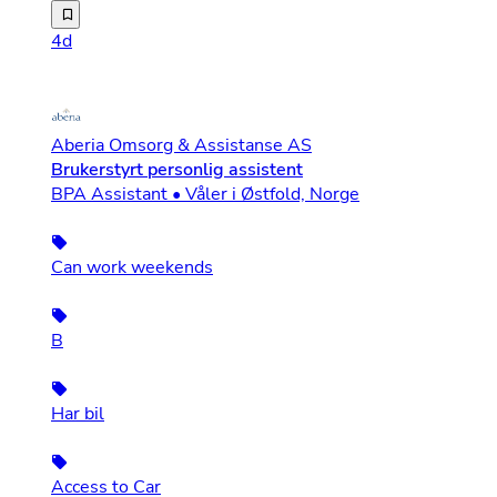
Aberia Omsorg & Assistanse AS er en norskeid leverandør 
4d
Aberia Omsorg & Assistanse AS
Brukerstyrt personlig assistent
BPA Assistant • Våler i Østfold, Norge
Can work weekends
B
Har bil
Access to Car