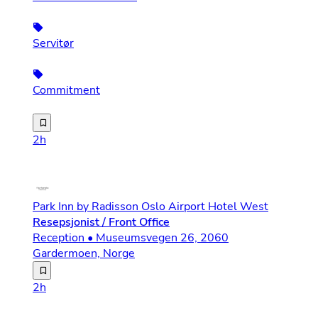
Servitør
Commitment
For våre kunder søker vi etter dyktige medarbeidere som
2h
Park Inn by Radisson Oslo Airport Hotel West
Resepsjonist / Front Office
Reception • Museumsvegen 26, 2060
Gardermoen, Norge
Er du glad i mennesker, brenner for god service og like
2h