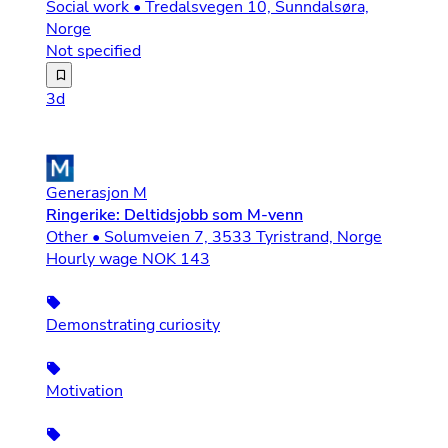
Social work • Tredalsvegen 10, Sunndalsøra,
Norge
Not specified
Hero Norge søker en engasjert og faglig trygg barne og u
3d
Generasjon M
Ringerike: Deltidsjobb som M-venn
Other • Solumveien 7, 3533 Tyristrand, Norge
Hourly wage NOK 143
Demonstrating curiosity
Motivation