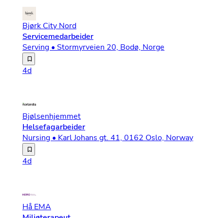
Bjørk City Nord
Servicemedarbeider
Serving • Stormyrveien 20, Bodø, Norge
Bjørk City Nord åpnet 30. oktober 2023 Dette er en avde
4d
Bjølsenhjemmet
Helsefagarbeider
Nursing • Karl Johans gt. 41, 0162 Oslo, Norway
Velkommen til Norlandia Care – Der du gjør en forskjell
4d
Hå EMA
Miljøterapeut