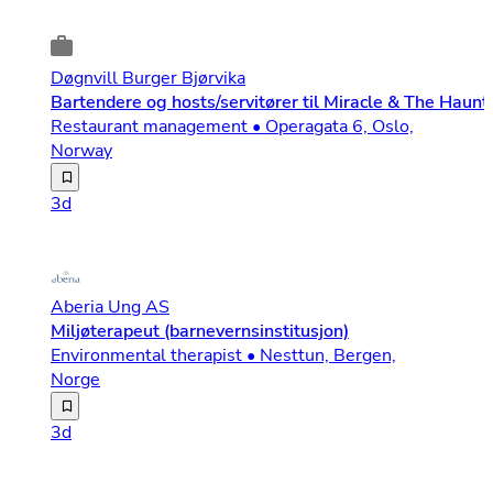
Døgnvill Burger Bjørvika
Bartendere og hosts/servitører til Miracle & The Haunt
Restaurant management • Operagata 6, Oslo,
Norway
Vil du jobbe på Miracle i vinter? I fjor tok vi Miracle 
3d
Aberia Ung AS
Miljøterapeut (barnevernsinstitusjon)
Environmental therapist • Nesttun, Bergen,
Norge
Aberia UNG søker etter erfaren miljøterapeuter til vårt 
3d