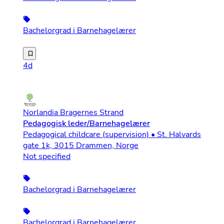
Bachelorgrad i Barnehagelærer
Vi søker etter deg som er ambisiøs på vegne av barna, h
4d
Norlandia Bragernes Strand
Pedagogisk leder/Barnehagelærer
Pedagogical childcare (supervision) • St. Halvards
gate 1k, 3015 Drammen, Norge
Not specified
Bachelorgrad i Barnehagelærer
Bachelorgrad i Barnehagelærer