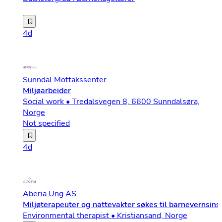
Vi søker etter deg som er ambisiøs på vegne av barna, h
4d
Sunndal Mottakssenter
Miljøarbeider
Social work • Tredalsvegen 8, 6600 Sunndalsøra,
Norge
Not specified
Hero Norge søker miljøarbeider i 50% stilling til Sunnda
4d
Aberia Ung AS
Miljøterapeuter og nattevakter søkes til barnevernsinst
Environmental therapist • Kristiansand, Norge