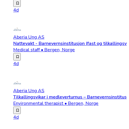
Aberia Ung søker engasjerte og faglig trygge miljøterape
4d
Aberia Ung AS
Nattevakt - Barnevernsinstitusjon (fast og tilkallingsvi
Medical staff • Bergen, Norge
Vi er en ideell barnevernsaktør og søker nå engasjerte 
4d
Aberia Ung AS
Tilkallingsvikar i medleverturnus – Barnevernsinstitusj
Environmental therapist • Bergen, Norge
Aberia UNG søker etter erfarne miljøterapeuter og miljøa
4d