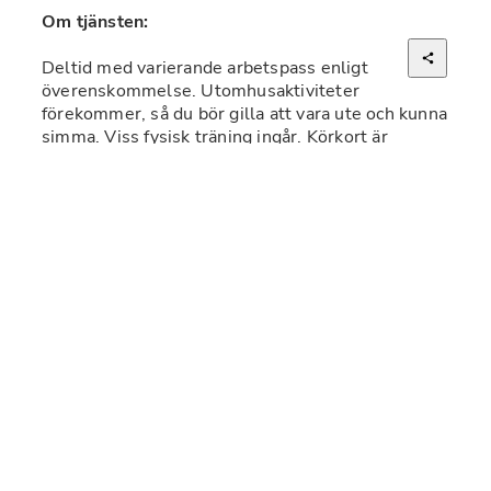
Om tjänsten:
Deltid med varierande arbetspass enligt 
överenskommelse. Utomhusaktiviteter 
förekommer, så du bör gilla att vara ute och kunna 
simma. Viss fysisk träning ingår. Körkort är 
meriterande men inget krav.
Vi söker dig som:
är rökfri, punktlig, datorvan och har mycket god 
svenska. Erfarenhet av TAKK, epilepsi, PEG eller 
sondmatning är meriterande men inget krav. Du är 
lugn, stabil och lösningsfokuserad, med förmåga 
att ta egna initiativ. Du har fantasi och 
engagemang för att hitta på lustfyllda, 
vardagsnära aktiviteter. Starka dofter bör 
undvikas.
Personliga egenskaper: