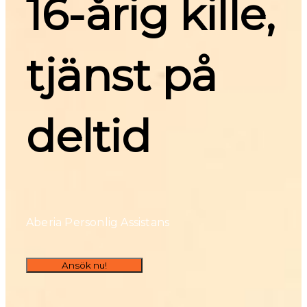
16-årig kille, 
tjänst på 
deltid
Aberia Personlig Assistans
Ansök nu!