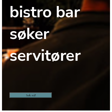
bistro bar 
søker 
servitører
Søk nå!