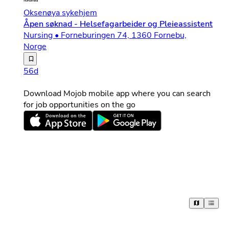
Oksenøya sykehjem
Åpen søknad - Helsefagarbeider og Pleieassistent
Nursing • Forneburingen 74, 1360 Fornebu,
Norge
Velkommen til Norlandia Care – der du gjør en forskjell!
56d
Download Mojob mobile app where you can search
for job opportunities on the go