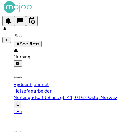
Save filters
Nursing
Bjølsenhjemmet
Helsefagarbeider
Nursing • Karl Johans gt. 41, 0162 Oslo, Norway
Velkommen til Norlandia Care – Der du gjør en forskjell
18h