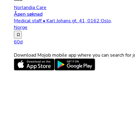
Norlandia Care
Åpen søknad
Medical staff • Karl Johans gt. 41, 0162 Oslo,
Norge
Velkommen til Norlandia Care – Der du gjør en forskjell
60d
Download Mojob mobile app where you can search for jo