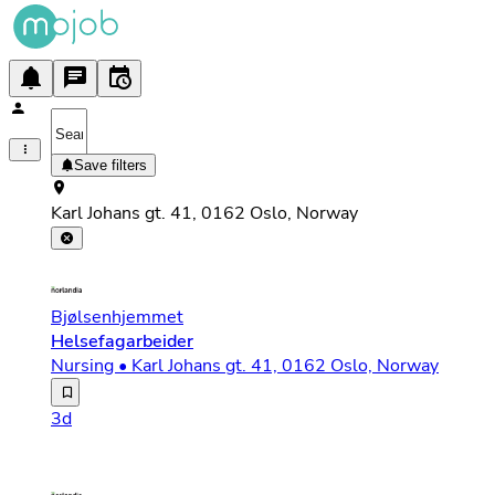
Save filters
Karl Johans gt. 41, 0162 Oslo, Norway
Bjølsenhjemmet
Helsefagarbeider
Nursing • Karl Johans gt. 41, 0162 Oslo, Norway
Velkommen til Norlandia Care – Der du gjør en forskjell
3d