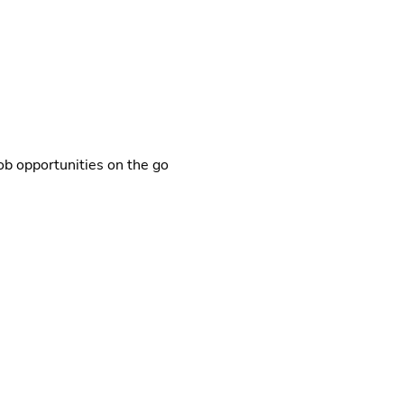
! Norlandia Care skal levere helseomsorg i verdensklasse. Vi m
b opportunities on the go