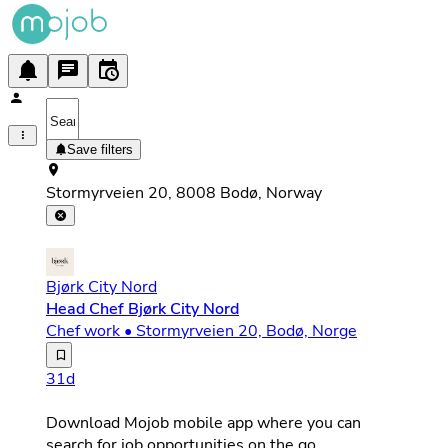
Save filters
Stormyrveien 20, 8008 Bodø, Norway
Bjørk City Nord
Head Chef Bjørk City Nord
Chef work • Stormyrveien 20, Bodø, Norge
Kjøkkensjef / Head Chef – Bli med og sett ditt preg på 
31d
Download Mojob mobile app where you can
search for job opportunities on the go