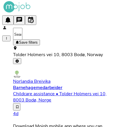
Save filters
Tolder Holmers vei 10, 8003 Bodø, Norway
Norlandia Breivika
Barnehagemedarbeider
Childcare assistance • Tolder Holmers vei 10,
8003 Bodø, Norge
Vi søker etter deg som liker å være sammen med barn, er
4d
Download Mojob mobile app where you can