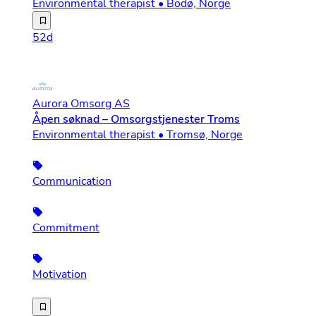
Environmental therapist • Bodø, Norge
Aurora Omsorg er ett nordnorsk omsorgsselskap. Vi ble e
52d
Aurora Omsorg AS
Åpen søknad – Omsorgstjenester Troms
Environmental therapist • Tromsø, Norge
Communication
Commitment
Motivation
Vi utvider vår drift i Troms, og trenger fortløpende fle