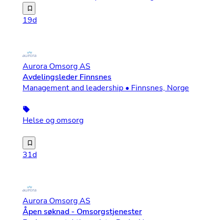
Har du et ønske om å skape trygghet, retning og mulighet
19d
Aurora Omsorg AS
Avdelingsleder Finnsnes
Management and leadership • Finnsnes, Norge
Helse og omsorg
Om jobben Aurora Omsorg er i vekst og søker en dyktig og
31d
Aurora Omsorg AS
Åpen søknad - Omsorgstjenester