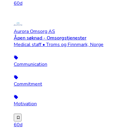
60d
Aurora Omsorg AS
Åpen søknad - Omsorgstjenester
Medical staff • Troms og Finnmark, Norge
Communication
Commitment
Motivation
Aurora Omsorg er et nordnorsk omsorgsselskap. Vi ble et
60d