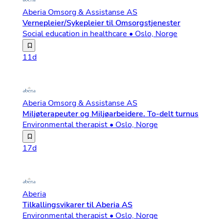
Aberia Omsorg & Assistanse AS
Vernepleier/Sykepleier til Omsorgstjenester
Social education in healthcare • Oslo, Norge
Aberia utvider stadig og vi søker kontinuerlig etter dyk
11d
Aberia Omsorg & Assistanse AS
Miljøterapeuter og Miljøarbeidere. To-delt turnus
Environmental therapist • Oslo, Norge
Har du lyst til å jobbe på en trygg og faglig sterk boli
17d
Aberia
Tilkallingsvikarer til Aberia AS
Environmental therapist • Oslo, Norge