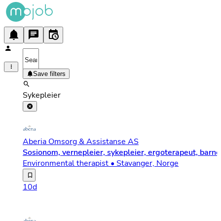
Save filters
Sykepleier
Aberia Omsorg & Assistanse AS
Sosionom, vernepleier, sykepleier, ergoterapeut, barn
Environmental therapist • Stavanger, Norge
Aberia Omsorg er en norskeid leverandør av heldøgns omso
10d