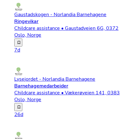
Gaustadskogen - Norlandia Barnehagene
Ringevikar
Childcare assistance • Gaustadveien 6G, 0372
Oslo, Norge
Hos Norlandia Gaustadskogen Barnehage har vi et ambisiø
7d
Lysejordet - Norlandia Barnehagene
Barnehagemedarbeider
Childcare assistance • Vækerøveien 141, 0383
Oslo, Norge
Om jobben Norlandia Lysejordet barnehage søker etter de
26d