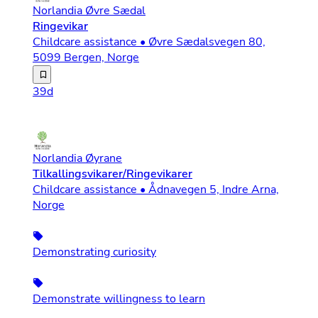
Norlandia Øvre Sædal
Ringevikar
Childcare assistance • Øvre Sædalsvegen 80,
5099 Bergen, Norge
Vi søker etter deg som er ambisiøs på vegne av barna, e
39d
Norlandia Øyrane
Tilkallingsvikarer/Ringevikarer
Childcare assistance • Ådnavegen 5, Indre Arna,
Norge
Demonstrating curiosity
Demonstrate willingness to learn