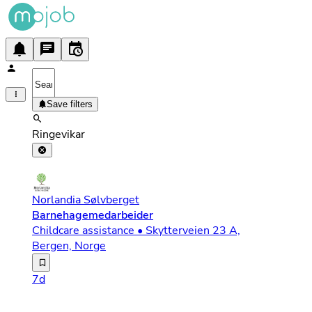
Save filters
Ringevikar
Norlandia Sølvberget
Barnehagemedarbeider
Childcare assistance • Skytterveien 23 A,
Bergen, Norge
Vi søker etter deg som er ambisiøs på vegne av barna, e
7d