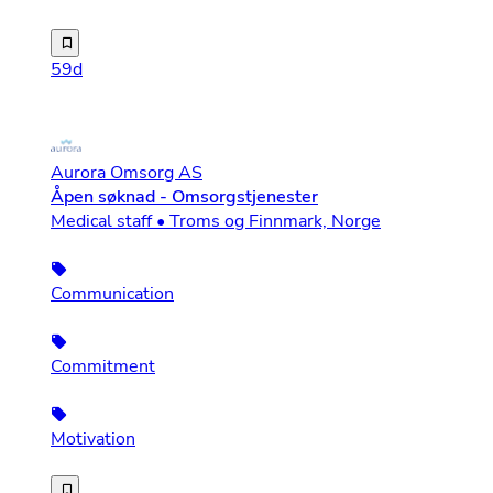
Vi utvider vår drift i Troms, og trenger fortløpende fle
59d
Aurora Omsorg AS
Åpen søknad - Omsorgstjenester
Medical staff • Troms og Finnmark, Norge
Communication
Commitment
Motivation
Aurora Omsorg er et nordnorsk omsorgsselskap. Vi ble et