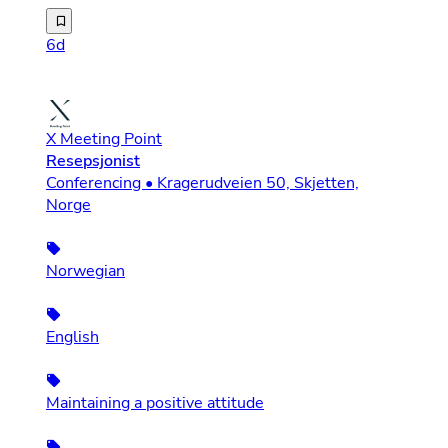
Aurora Omsorg er ett nordnorsk omsorgsselskap. Vi ble e
6d
X Meeting Point
Resepsjonist
Conferencing • Kragerudveien 50, Skjetten,
Norge
Norwegian
English
Maintaining a positive attitude