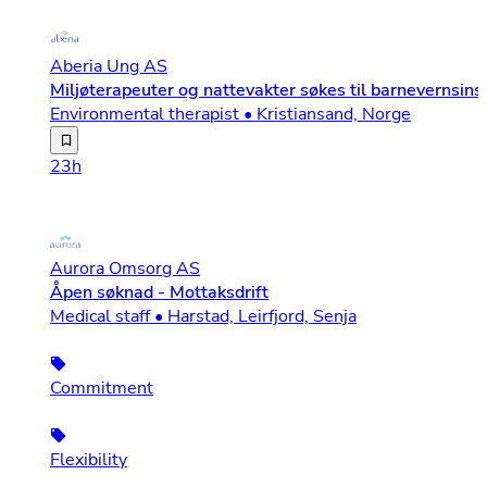
Aberia Ung AS
Miljøterapeuter og nattevakter søkes til barnevernsinst
Environmental therapist • Kristiansand, Norge
Aberia Ung søker engasjerte og faglig trygge miljøterape
23h
Aurora Omsorg AS
Åpen søknad - Mottaksdrift
Medical staff • Harstad, Leirfjord, Senja
Commitment
Flexibility