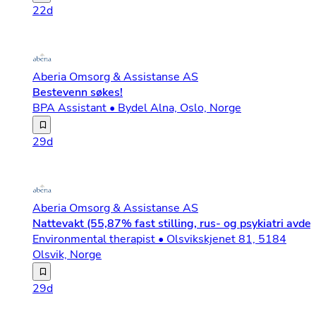
22d
Aberia Omsorg & Assistanse AS
Bestevenn søkes!
BPA Assistant • Bydel Alna, Oslo, Norge
Bestevenn søkes! Jeg heter Storm og er en blid og tryg
29d
Aberia Omsorg & Assistanse AS
Nattevakt (55,87% fast stilling, rus- og psykiatri avdel
Environmental therapist • Olsvikskjenet 81, 5184
Olsvik, Norge
Aberia Omsorg & Assistanse AS er en norskeid leverandør 
29d