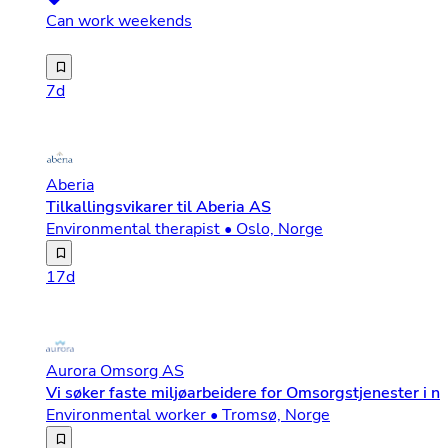
Can work weekends
Bli en del av vårt Hotel Crew – vi søker flere serviceh
7d
Aberia
Tilkallingsvikarer til Aberia AS
Environmental therapist • Oslo, Norge
Har du et ønske om å skape trygghet, retning og mulighet
17d
Aurora Omsorg AS
Vi søker faste miljøarbeidere for Omsorgstjenester i n
Environmental worker • Tromsø, Norge
Aurora Omsorg søker etter faste ansatte og vikarer som t