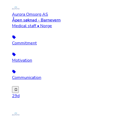
Aurora Omsorg AS
Åpen søknad - Barnevern
Medical staff • Norge
Commitment
Motivation
Communication
Aurora Omsorg er ett nordnorsk helse- og omsorgsselskap
29d