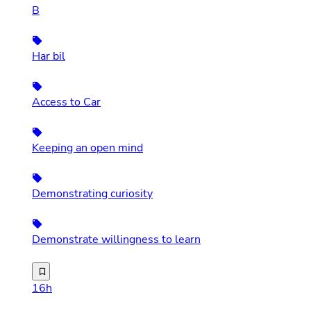
B
Har bil
Access to Car
Keeping an open mind
Demonstrating curiosity
Demonstrate willingness to learn
50-100% fast stilling fordelt på 1 eller 2 assistenter. 
16h