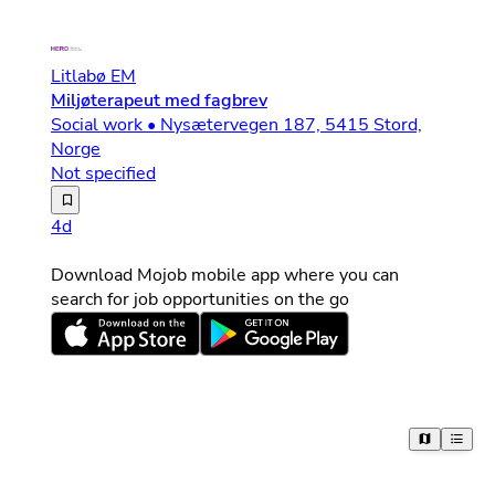
Litlabø EM
Miljøterapeut med fagbrev
Social work • Nysætervegen 187, 5415 Stord,
Norge
Not specified
Vil du gjøre en forskjell for enslige mindreårige asyls
4d
Download Mojob mobile app where you can
search for job opportunities on the go