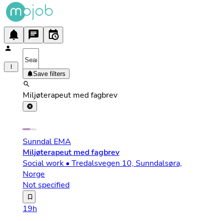
Save filters
Miljøterapeut med fagbrev
Sunndal EMA
Miljøterapeut med fagbrev
Social work • Tredalsvegen 10, Sunndalsøra,
Norge
Not specified
Hero Norge søker en engasjert og faglig trygg barne og u
19h