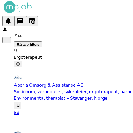
Save filters
Ergoterapeut
Aberia Omsorg & Assistanse AS
Sosionom, vernepleier, sykepleier, ergoterapeut, barn
Environmental therapist • Stavanger, Norge
Aberia Omsorg er en norskeid leverandør av heldøgns omso
8d