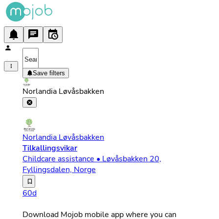
Save filters
Norlandia Løvåsbakken
Norlandia Løvåsbakken
Tilkallingsvikar
Childcare assistance • Løvåsbakken 20,
Fyllingsdalen, Norge
Hos KIDSA Barnehager har vi et ambisiøst mål om at alle
60d
Download Mojob mobile app where you can