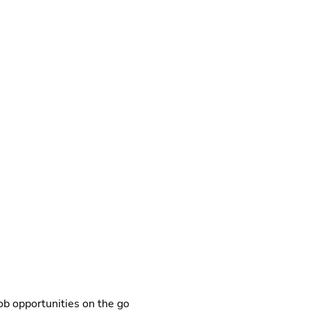
r handlekraftig, og som virkelig ønsker å skape en god barneha
b opportunities on the go