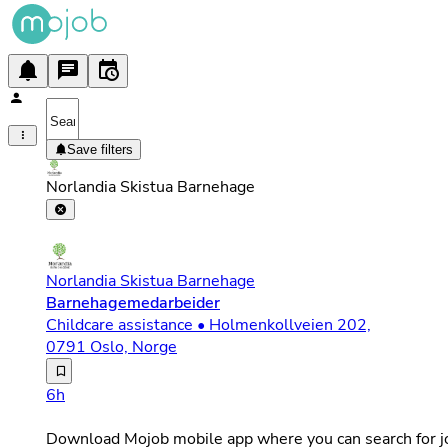
Save filters
Norlandia Skistua Barnehage
Norlandia Skistua Barnehage
Barnehagemedarbeider
Childcare assistance • Holmenkollveien 202,
0791 Oslo, Norge
Vi søker etter deg som er ambisiøs på vegne av barna, e
6h
Download Mojob mobile app where you can search for jo