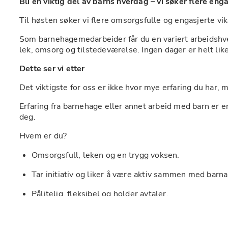
Bli en viktig del av barns hverdag – vi søker flere enga
Til høsten søker vi flere omsorgsfulle og engasjerte vi
Som barnehagemedarbeider får du en variert arbeidshve
lek, omsorg og tilstedeværelse. Ingen dager er helt lik
Dette ser vi etter
Det viktigste for oss er ikke hvor mye erfaring du har, 
Erfaring fra barnehage eller annet arbeid med barn er en 
deg.
Hvem er du? 
Omsorgsfull, leken og en trygg voksen.
Tar initiativ og liker å være aktiv sammen med barna
Pålitelig, fleksibel og holder avtaler.
Kan stille opp på kort varsel når behovet oppstår.