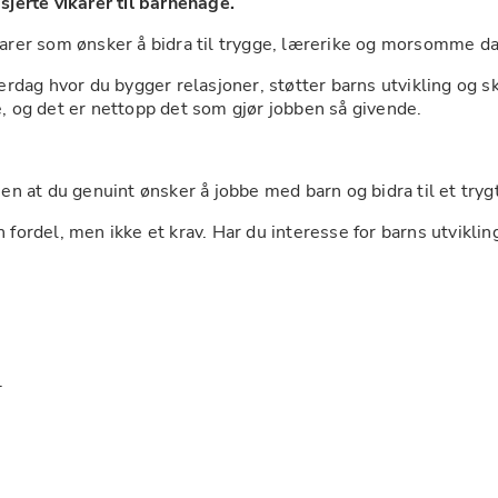
sjerte vikarer til barnehage.
karer som ønsker å bidra til trygge, lærerike og morsomme da
rdag hvor du bygger relasjoner, støtter barns utvikling og 
e, og det er nettopp det som gjør jobben så givende.
men at du genuint ønsker å jobbe med barn og bidra til et try
fordel, men ikke et krav. Har du interesse for barns utvikling 
.