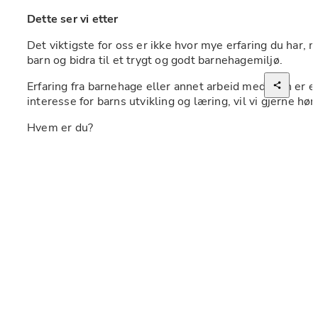
Dette ser vi etter
Det viktigste for oss er ikke hvor mye erfaring du har, 
barn og bidra til et trygt og godt barnehagemiljø.
Erfaring fra barnehage eller annet arbeid med barn er en
interesse for barns utvikling og læring, vil vi gjerne hør
Hvem er du? 
Omsorgsfull, leken og en trygg voksen.
Tar initiativ og liker å være aktiv sammen med barna
Pålitelig, fleksibel og holder avtaler.
Kan stille opp på kort varsel når behovet oppstår.
Trives i en variert arbeidshverdag og bidrar der det 
Samarbeider godt med både barn og kollegaer.
Kvalifikasjoner