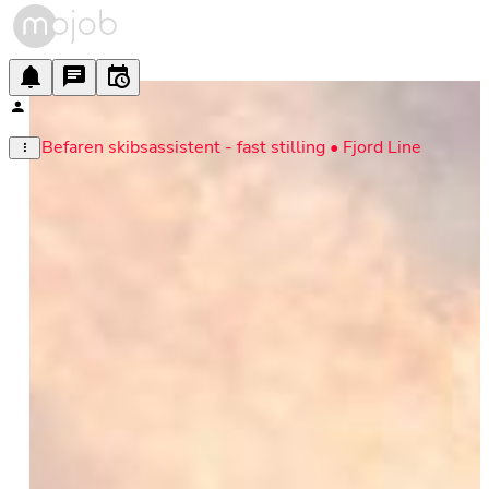
Befaren skibsassistent - fast stilling • Fjord Line