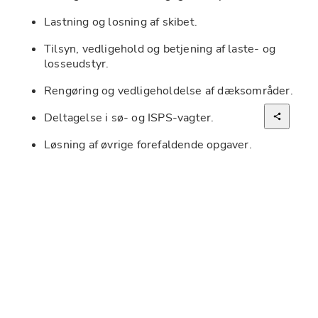
Lastning og losning af skibet.
Tilsyn, vedligehold og betjening af laste- og 
losseudstyr.
Rengøring og vedligeholdelse af dæksområder.
Deltagelse i sø- og ISPS-vagter.
Løsning af øvrige forefaldende opgaver.
Kvalifikationer
Kvalifikationsbevis som befaren skibsassistent.
Gyldigt sundhedsbevis.
Basic Safety and Fire (A-VI/1-1 & A-VI/1-2).
Navigational Watchkeeping Certificate (A-II/4).