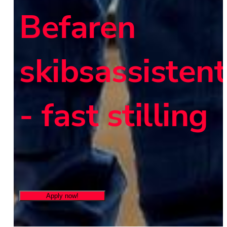
Befaren 
skibsassistent 
- fast stilling
Apply now!