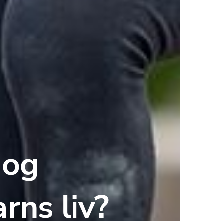
og 
arns liv?