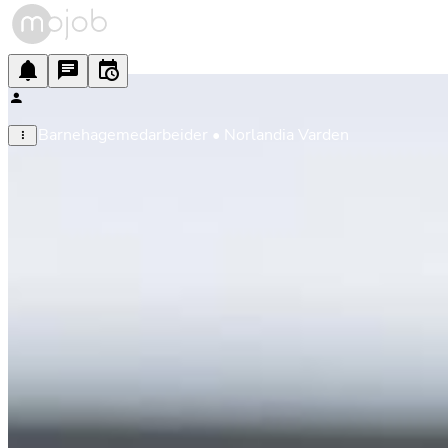
Barnehagemedarbeider • Norlandia Varden