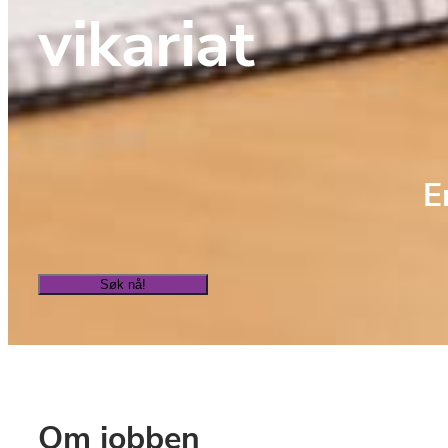
vikariat
E
Søk nå!
Om jobben