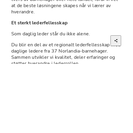
at de beste løsningene skapes når vi lærer av 
hverandre.
Et sterkt lederfellesskap 
Som daglig leder står du ikke alene.
Du blir en del av et regionalt lederfellesskap med 
daglige ledere fra 37 Norlandia-barnehager. 
Sammen utvikler vi kvalitet, deler erfaringer og 
støtter hverandre i lederrollen.
Alle daglige ledere inngår i faste lederteam med 
4–6 kolleger. Lederteamene er arenaer for 
refleksjon, støtte og utvikling, hvor dere deler 
erfaringer, utfordrer hverandre og lærer sammen.
Hver måned deltar lederteamene i scalacoaching. 
Gjennom gode spørsmål, refleksjon og 
erfaringsdeling utvikler vi lederpraksis, 
handlingskompetanse og kvalitet sammen.