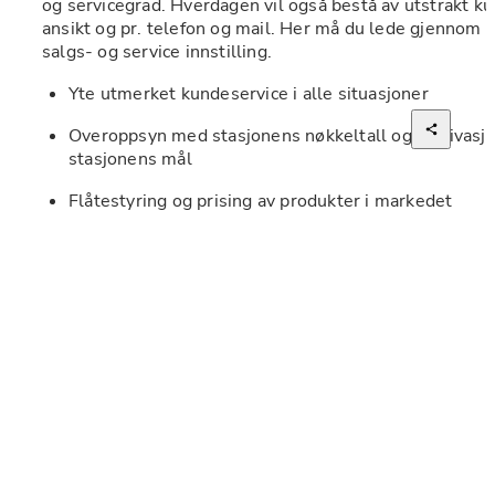
og servicegrad. Hverdagen vil også bestå av utstrakt kun
ansikt og pr. telefon og mail. Her må du lede gjennom 
salgs- og service innstilling.
Yte utmerket kundeservice i alle situasjoner 
Overoppsyn med stasjonens nøkkeltall og motivasjon 
stasjonens mål
Flåtestyring og prising av produkter i markedet
Resultat og budsjett ansvar
Personal ansvar
God økonomiforståelse
Presentasjon og innsalg av våre produkter til kunde
Organisere daglige reservasjoner i forhold til tilgjen
Rapportering og annet forefallende kontorarbeid
Håndtere telefon og epost henvendelser  