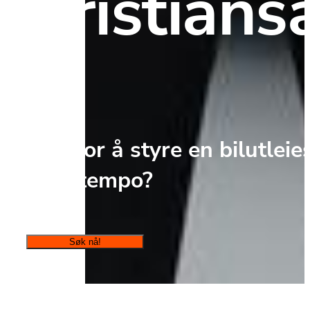
Kristians
Klar for å styre en bilutleie
høyt tempo?
Søk nå!