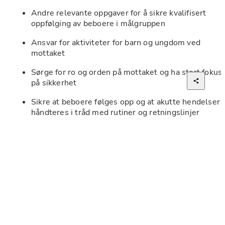
Andre relevante oppgaver for å sikre kvalifisert 
oppfølging av beboere i målgruppen
Ansvar for aktiviteter for barn og ungdom ved 
mottaket
Sørge for ro og orden på mottaket og ha stort fokus 
på sikkerhet
Sikre at beboere følges opp og at akutte hendelser 
håndteres i tråd med rutiner og retningslinjer
Skape trygge rammer for beboerne
Bidra til rydding og renhold av 
administrasjonslokaler
Bidra til å holde fellesarealene ryddige, i samarbeid 
med beboere
Fleksibilitet med hensyn til arbeidsoppgaver må 
påregnes.