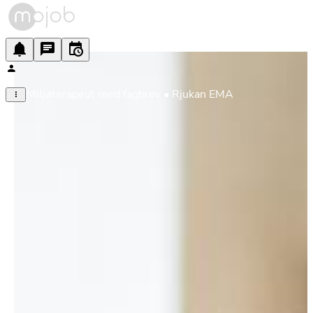
Miljøterapeut med fagbrev • Rjukan EMA