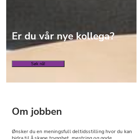
Er du vår nye kollega?
Søk nå!
Om jobben
Ønsker du en meningsfull deltidsstilling hvor du kan 
bidra til å skape trygghet, mestring og gode 