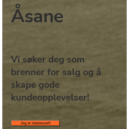
Åsane 
Vi søker deg som 
brenner for salg og å 
skape gode 
kundeopplevelser!
Jeg er interessert!