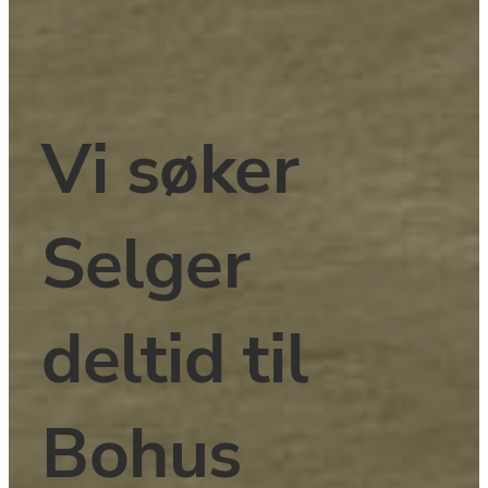
﻿Vi søker 
Selger 
deltid ﻿til 
Bohus 