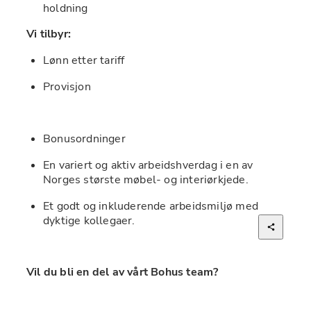
holdning
Vi tilbyr:
Lønn etter tariff
Provisjon
Bonusordninger
En variert og aktiv arbeidshverdag i en av 
Norges største møbel- og interiørkjede.
Et godt og inkluderende arbeidsmiljø med 
dyktige kollegaer.
Vil du bli en del av vårt Bohus team?
Send inn din søknad og CV via vår 