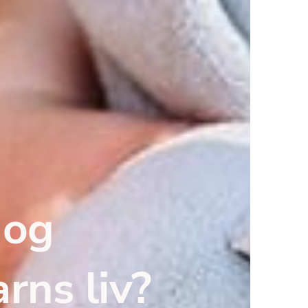
og 
arns liv?