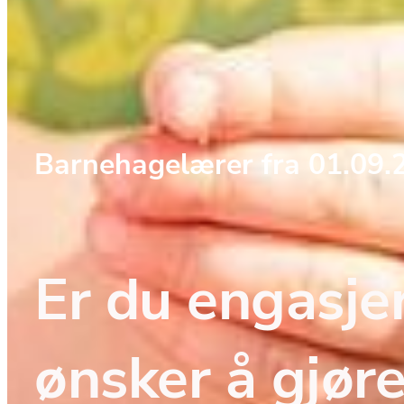
Barnehagelærer fra 01.09.
Er du engasjer
ønsker å gjøre 