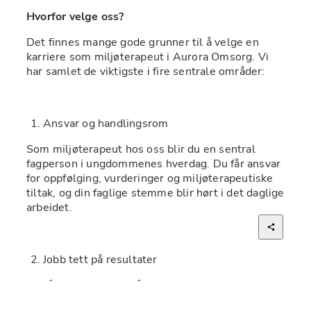
Hvorfor velge oss?
Det finnes mange gode grunner til å velge en 
karriere som miljøterapeut i Aurora Omsorg. Vi 
har samlet de viktigste i fire sentrale områder:
Ansvar og handlingsrom
Som miljøterapeut hos oss blir du en sentral 
fagperson i ungdommenes hverdag. Du får ansvar 
for oppfølging, vurderinger og miljøterapeutiske 
tiltak, og din faglige stemme blir hørt i det daglige 
arbeidet.
Jobb tett på resultater
Du får muligheten til å følge ungdommenes 
utvikling over tid og oppleve effekten av arbeidet 