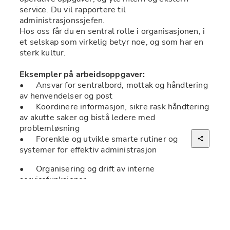
service. Du vil rapportere til 
administrasjonssjefen. 
Hos oss får du en sentral rolle i organisasjonen, i 
et selskap som virkelig betyr noe, og som har en 
sterk kultur.  
Eksempler på arbeidsoppgaver: 
•	Ansvar for sentralbord, mottak og håndtering 
av henvendelser og post 
•	Koordinere informasjon, sikre rask håndtering 
av akutte saker og bistå ledere med 
problemløsning  
•	Forenkle og utvikle smarte rutiner og 
systemer for effektiv administrasjon 
•	Organisering og drift av interne 
servicefunksjoner
•	Håndtere leverandører, innkjøpsavtaler og 
kontrakter
•	Deltakelse i løpende utviklings- og 