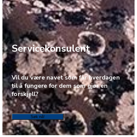
Servicekonsulent
Vil du være navet som får hverdagen 
til å fungere for dem som gjør en 
forskjell?
Søk nå!