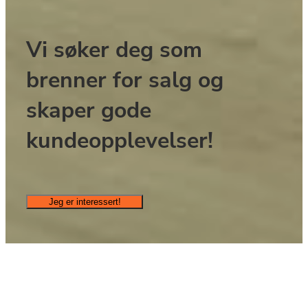
Vi søker deg som 
brenner for salg og 
skaper gode 
kundeopplevelser!
Jeg er interessert!