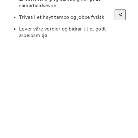
samarbeidsevner
Trives i et høyt tempo og jobbe fysisk
Lever våre verdier og bidrar til et godt 
arbeidsmiljø
Erfaring fra salg og kundeservice vil være en 
fordel, samtidig som du har en stor interesse for 
møbel og interiør. 
Vi tilbyr:
Lønn etter tariff
Bonusordning
Godt arbeidsmiljø