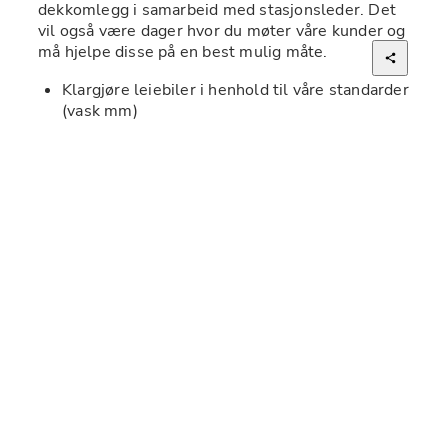
dekkomlegg i samarbeid med stasjonsleder. Det 
vil også være dager hvor du møter våre kunder og 
må hjelpe disse på en best mulig måte. 
Klargjøre leiebiler i henhold til våre standarder 
(vask mm)
Yte utmerket kundeservice i alle situasjoner 
Oversikt og kontroll på bestillinger og 
tilgjengelig bilpark
Oversikt og kontroll på skader, servicestatus 
og dekklager
Skifte dekk ved dekk omlegg
Holde orden i utstyr og på arbeidsplassen
Kvalifikasjoner