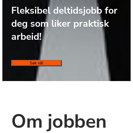
Fleksibel deltidsjobb for 
deg som liker praktisk 
arbeid!
Søk nå!
Om jobben