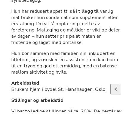
synspedagog.
Hun har redusert appetitt, så i tillegg til vanlig 
mat bruker hun sondemat som supplement eller 
erstatning. Du vil få opplæring i dette av 
foreldrene. Matlaging og måltider er viktige deler 
av dagen – hun setter pris på at maten er 
fristende og laget med omtanke.
Hun bor sammen med familien sin, inkludert en 
lillebror, og vi ønsker en assistent som kan bidra 
til en trygg og god ettermiddag, med en balanse 
mellom aktivitet og hvile.
Arbeidssted
Brukers hjem i bydel St. Hanshaugen, Oslo.
Stillinger og arbeidstid
Vi har to ledige stillinger på ca. 20%. De består av 
to vakter én uke, og én vakt den påfølgende uken. 
Vaktene er på 4,5 timer og gjennomføres 
hovedsakelig på hverdager fra kl. 13.00-17.30. 