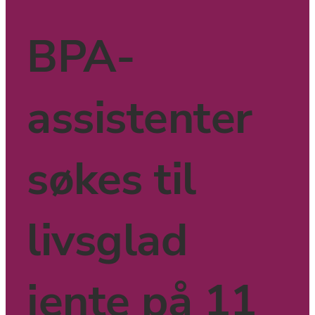
BPA-
assistenter 
søkes til 
livsglad 
jente på 11 