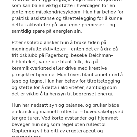
som kan bli en viktig støtte i hverdagen for en 
jente med mitokondriesykdom. Hun har behov for 
praktisk assistanse og tilrettelegging for å kunne 
delta i aktiviteter på sine egne premisser – og 
samtidig spare på energien sin.
Etter skoletid ønsker hun å bruke tiden på 
meningsfulle aktiviteter – enten det er å dra på 
fritidsklubb på Fagerborg, besøke Deichman-
biblioteket, være ute blant folk, dra på 
keramikkverksted eller drive med kreative 
prosjekter hjemme. Hun trives blant annet med å 
lese og tegne. Hun har behov for tilrettelegging 
og støtte for å delta i aktiviteter, samtidig som 
det er viktig å ta hensyn til begrenset energi.
Hun har nedsatt syn og balanse, og bruker både 
elektrisk og manuell rullestol – hovedsakelig ved 
lengre turer. Ved korte avstander og i hjemmet 
beveger hun seg som regel uten rullestol. 
Opplæring vil bli gitt av ergoterapeut og 