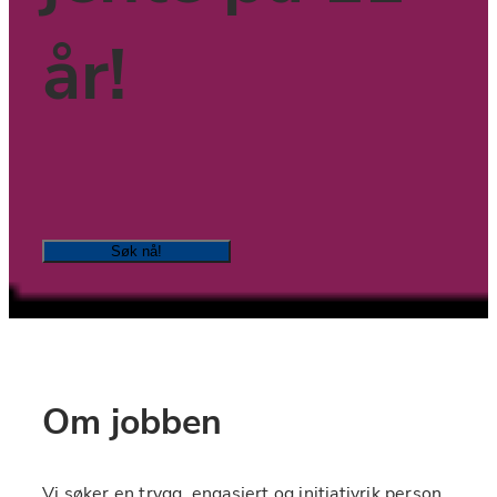
år!
Søk nå!
Om jobben
Vi søker en trygg, engasjert og initiativrik person 