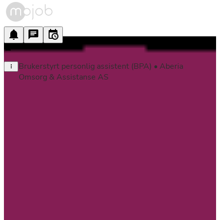
Brukerstyrt personlig assistent (BPA) • Aberia 
Omsorg & Assistanse AS