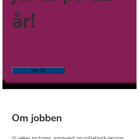
år!
Søk nå!
Om jobben
Vi søker en trygg, engasjert og initiativrik person 