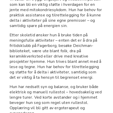
som kan bli en viktig støtte i hverdagen for en 
jente med mitokondriesykdom. Hun har behov for 
praktisk assistanse og tilrettelegging for å kunne 
delta i aktiviteter på sine egne premisser – og 
samtidig spare på energien sin.
Etter skoletid ønsker hun å bruke tiden på 
meningsfulle aktiviteter – enten det er å dra på 
fritidsklubb på Fagerborg, besøke Deichman-
biblioteket, være ute blant folk, dra på 
keramikkverksted eller drive med kreative 
prosjekter hjemme. Hun trives blant annet med å 
lese og tegne. Hun har behov for tilrettelegging 
og støtte for å delta i aktiviteter, samtidig som 
det er viktig å ta hensyn til begrenset energi.
Hun har nedsatt syn og balanse, og bruker både 
elektrisk og manuell rullestol – hovedsakelig ved 
lengre turer. Ved korte avstander og i hjemmet 
beveger hun seg som regel uten rullestol. 
Opplæring vil bli gitt av ergoterapeut og 