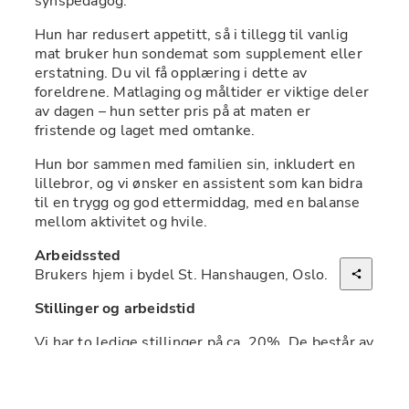
synspedagog.
Hun har redusert appetitt, så i tillegg til vanlig 
mat bruker hun sondemat som supplement eller 
erstatning. Du vil få opplæring i dette av 
foreldrene. Matlaging og måltider er viktige deler 
av dagen – hun setter pris på at maten er 
fristende og laget med omtanke.
Hun bor sammen med familien sin, inkludert en 
lillebror, og vi ønsker en assistent som kan bidra 
til en trygg og god ettermiddag, med en balanse 
mellom aktivitet og hvile.
Arbeidssted
Brukers hjem i bydel St. Hanshaugen, Oslo.
Stillinger og arbeidstid
Vi har to ledige stillinger på ca. 20%. De består av 
to vakter én uke, og én vakt den påfølgende uken. 
Vaktene er på 4,5 timer og gjennomføres 
hovedsakelig på hverdager fra kl. 13.00-17.30. 