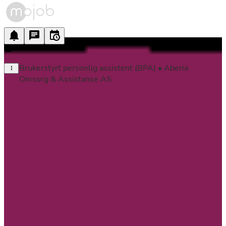
Brukerstyrt personlig assistent (BPA) • Aberia 
Omsorg & Assistanse AS