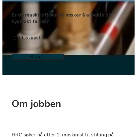
Er du maskinoffiser og ønsker å arbeide på 
kystvakt fartøy?
Maskinist
Søk nå!
Om jobben
HRC søker nå etter 1. maskinist til stilling på 