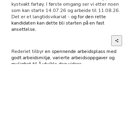
kystvakt fartøy. I første omgang ser vi etter noen 
som kan starte 14.07.26 og arbeide til 11.08.26. 
Det er et langtidsvikariat - 
og for den rette 
kandidaten kan dette bli starten på en fast 
ansettelse.
Rederiet tilbyr 
en spennende arbeidsplass med 
godt arbeidsmiljø, varierte arbeidsoppgaver og 
mulighet til å utvikle deg videre.
Høres dette ut som noe for deg, så hører vi gjerne 
fra deg?
Stillingskrav:
Maskinoffisersertifikat klasse 2
Videregående Sikkerhetskurs for offiserer 
(IMO80)