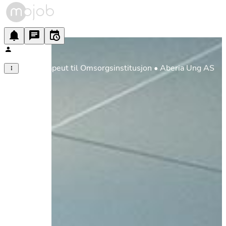
Miljøterapeut til Omsorgsinstitusjon • Aberia Ung AS