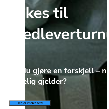
søkes til 
medleverturn
Vil du gjøre en forskjell – nå
virkelig gjelder?
Jeg er interessert!