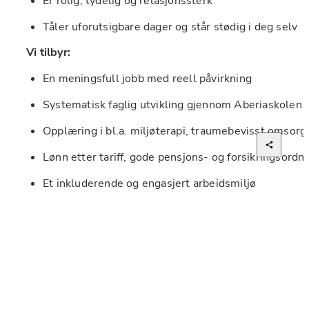
Er rolig, tydelig og relasjonssterk
Tåler uforutsigbare dager og står stødig i deg selv
Vi tilbyr:
En meningsfull jobb med reell påvirkning
Systematisk faglig utvikling gjennom Aberiaskolen
Opplæring i bl.a. miljøterapi, traumebevisst omsor
Lønn etter tariff, gode pensjons- og forsikringsordn
Et inkluderende og engasjert arbeidsmiljø
Høres dette ut som noe for deg? 
Vi gleder oss til å hør
Ta gjerne kontakt dersom du har spørsmål.