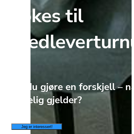
søkes til 
medleverturn
Vil du gjøre en forskjell – nå
virkelig gjelder?
Jeg er interessert!