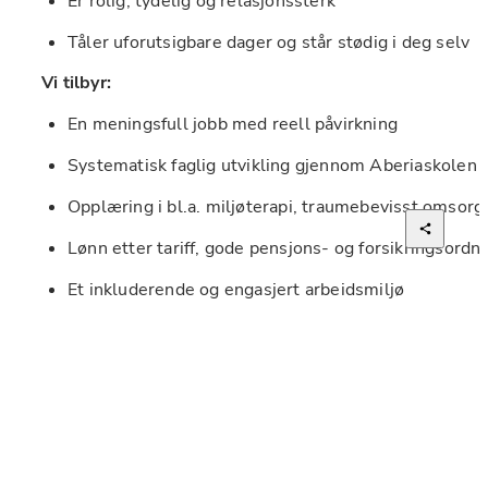
Er rolig, tydelig og relasjonssterk
Tåler uforutsigbare dager og står stødig i deg selv
Vi tilbyr:
En meningsfull jobb med reell påvirkning
Systematisk faglig utvikling gjennom Aberiaskolen
Opplæring i bl.a. miljøterapi, traumebevisst omsor
Lønn etter tariff, gode pensjons- og forsikringsordn
Et inkluderende og engasjert arbeidsmiljø
Høres dette ut som noe for deg? 
Vi gleder oss til å hør
Ta gjerne kontakt dersom du har spørsmål.