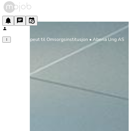
Miljøterapeut til Omsorgsinstitusjon • Aberia Ung AS