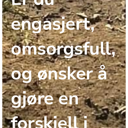
engasjert, 
omsorgsfull, 
og ønsker å 
gjøre en 
forskjell i 