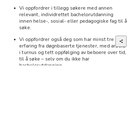
Vi oppfordrer i tillegg søkere med annen 
relevant, individrettet bachelorutdanning 
innen helse-, sosial- eller pedagogiske fag til å 
søke.
Vi oppfordrer også deg som har minst tre års 
erfaring fra døgnbaserte tjenester, med arbeid 
i turnus og tett oppfølging av beboere over tid, 
til å søke – selv om du ikke har 
bachelorutdanning.
Tåler psykisk krevende arbeid og trives i et 
miljø med høyt tempo
Er strukturert, varm og har et sterkt ønske om 
å gjøre en forskjell i ungdommers liv
Trives både med teamarbeid og selvstendig 
ansvar
🕒
Hvordan jobber vi?
 Vi jobber i medleverturnus 
(3/7–4/7) og med nattevakter, sammen med 