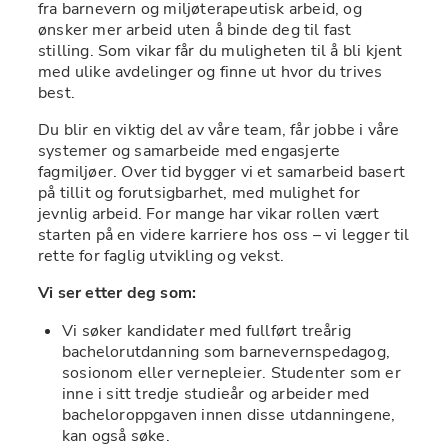
fra barnevern og miljøterapeutisk arbeid, og 
ønsker mer arbeid uten å binde deg til fast 
stilling. Som vikar får du muligheten til å bli kjent 
med ulike avdelinger og finne ut hvor du trives 
best.
Du blir en viktig del av våre team, får jobbe i våre 
systemer og samarbeide med engasjerte 
fagmiljøer. Over tid bygger vi et samarbeid basert 
på tillit og forutsigbarhet, med mulighet for 
jevnlig arbeid. For mange har vikar rollen vært 
starten på en videre karriere hos oss – vi legger til 
rette for faglig utvikling og vekst.
Vi ser etter deg som:
Vi søker kandidater med fullført treårig 
bachelorutdanning som barnevernspedagog, 
sosionom eller vernepleier. Studenter som er 
inne i sitt tredje studieår og arbeider med 
bacheloroppgaven innen disse utdanningene, 
kan også søke.