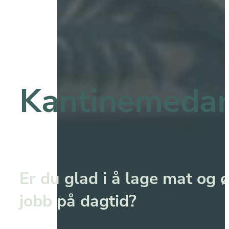
Kantinemedar
Er du glad i å lage mat og ø
jobb på dagtid? 