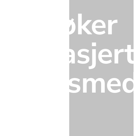
Vi søker 
engasjert
salgsmed
Deltid