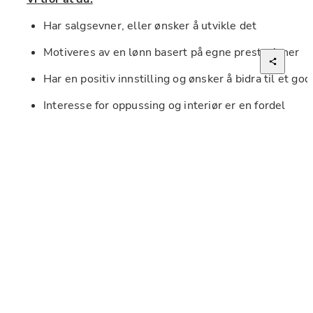
Har salgsevner, eller ønsker å utvikle det
Motiveres av en lønn basert på egne prestasjoner
Har en positiv innstilling og ønsker å bidra til et go
Interesse for oppussing og interiør er en fordel
Har god fysikk. En pakke flis veier fra 30 kg og opp
Trives med høyt tempo og et godt miljø
Har god språkkunnskap i norsk
Hvorfor jobbe i Right Price Tiles?
Full opplæring i salg og produkter
Konkurransedyktige betingelser. 