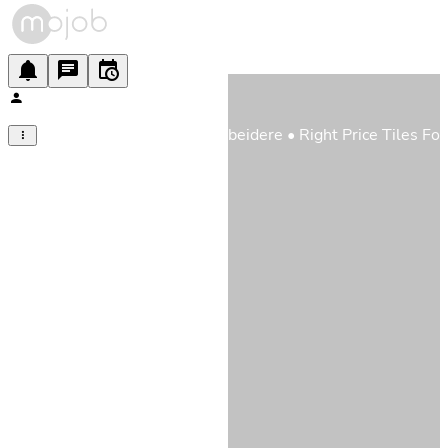
Vi søker engasjerte medarbeidere • Right Price Tiles Fo