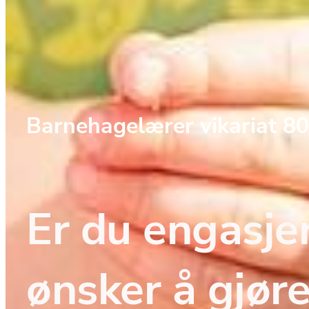
Barnehagelærer vikariat 8
Er du engasjer
ønsker å gjøre 