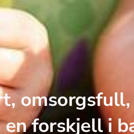
0 %
t, omsorgsfull, 
en forskjell i b