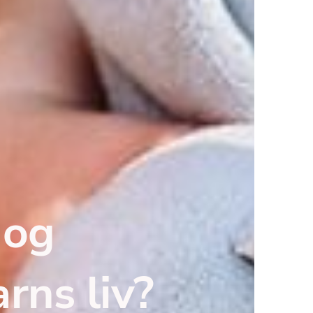
og 
arns liv?