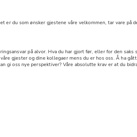
Det er du som ønsker gjestene våre velkommen, tar vare på d
ingsansvar på alvor. Hva du har gjort før, eller for den saks 
r våre gjester og dine kollegaer mens du er hos oss. Å ha gått n
 gi oss nye perspektiver? Våre absolutte krav er at du bidrar t