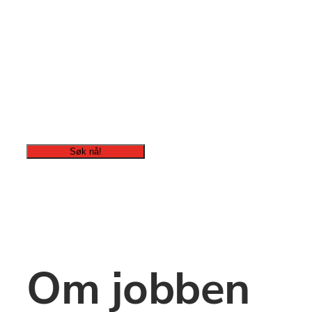
Service Medarbeider, 70% Natt
Søk nå!
Om jobben