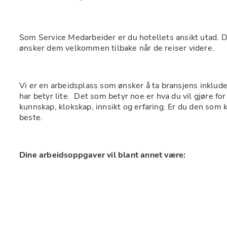
Som Service Medarbeider er du hotellets ansikt utad. 
ønsker dem velkommen tilbake når de reiser videre. 
Vi er en arbeidsplass som ønsker å ta bransjens inkluder
har betyr lite.  Det som betyr noe er hva du vil gjøre fo
kunnskap, klokskap, innsikt og erfaring. Er du den som kan
beste.
Dine arbeidsoppgaver vil blant annet være:
Være i kontakt med alle våre gjester og
     bistå dem med deres ønsker.