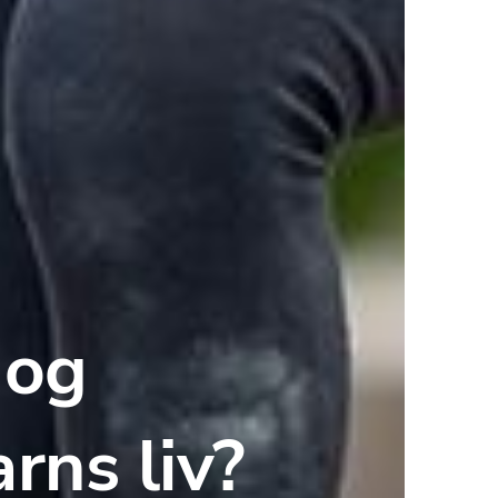
og 
arns liv?