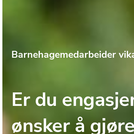
Barnehagemedarbeider vika
Er du engasjer
ønsker å gjøre 