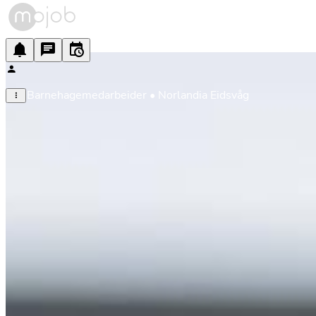
Barnehagemedarbeider • Norlandia Eidsvåg