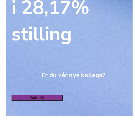
i 28,17% 
stilling
Er du vår nye kollega?
Søk nå!