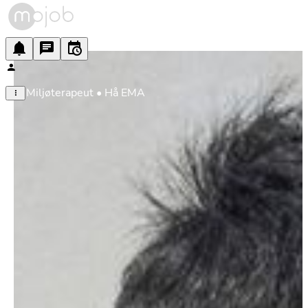
Miljøterapeut • Hå EMA