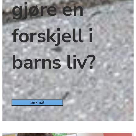
gjøre en 
forskjell i 
barns liv?
Søk nå!