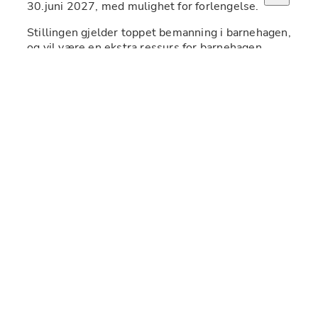
30.juni 2027, med mulighet for forlengelse. 
Stillingen gjelder toppet bemanning i barnehagen, 
og vil være en ekstra ressurs for barnehagen. 
Vi er 6 avdelinger med plass til 111 barn i alderen 
0-6 år. 3 småbarnsavdelinger, 2 storbarns 
avdelinger og 1 førskolegruppe. 
Litt om barnehagen: 
Umiddelbar nærhet til sjøen og fantastiske 
turområder 
Et lekeland inne i barnehagen 
Egen grønnsakshage 
Fullkost barnehage med egen fagutdannet kokk 
Grillhytte 
Som medarbeider hos oss vil du få: