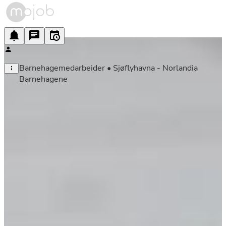
Barnehagemedarbeider • Sjøflyhavna - Norlandia 
Barnehagene