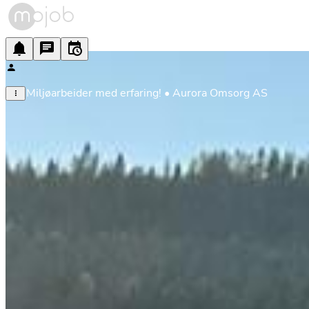
Miljøarbeider med erfaring! • Aurora Omsorg AS