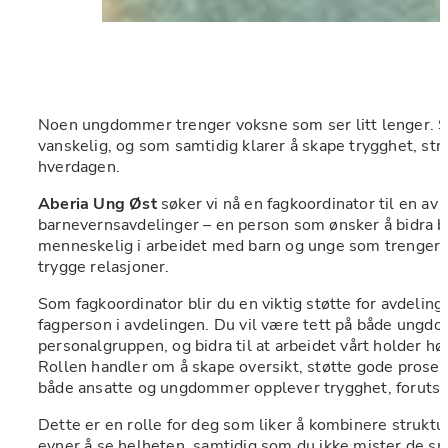
Noen ungdommer trenger voksne som ser litt lenger. S
vanskelig, og som samtidig klarer å skape trygghet, struk
hverdagen.
Aberia Ung Øst
 søker vi nå en fagkoordinator til en av v
barnevernsavdelinger – en person som ønsker å bidra bå
menneskelig i arbeidet med barn og unge som trenger 
trygge relasjoner.
Som fagkoordinator blir du en viktig støtte for avdeling
fagperson i avdelingen. Du vil være tett på både ungd
personalgruppen, og bidra til at arbeidet vårt holder høy
Rollen handler om å skape oversikt, støtte gode prosesse
både ansatte og ungdommer opplever trygghet, forutsig
Dette er en rolle for deg som liker å kombinere struktu
evner å se helheten, samtidig som du ikke mister de små