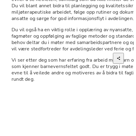
Du vil blant annet bidra til planlegging og kvalitetssikri
miljøterapeutiske arbeidet, følge opp rutiner og dokume
ansatte og sørge for god informasjonsflyt i avdelingen.
Du vil også ha en viktig rolle i opplæring av nyansatte,
fagmøter og oppfølging av faglige metoder og standardis
behov deltar du i møter med samarbeidspartnere og opp
vil være stedfortreder for avdelingsleder ved ferie og f
Vi ser etter deg som har erfaring fra arbeid med barn og 
som kjenner barnevernsfeltet godt. Du er trygg i møte
evne til å veilede andre og motiveres av å bidra til faglig
rundt deg.
Vi tror du har: 
Relevant høyere utdanning innen sosialfag, som ba
sosionom eller  vernepleier
Erfaring fra institusjonsarbeid med barn og unge 
God forståelse for miljøterapi, struktur og risikovur