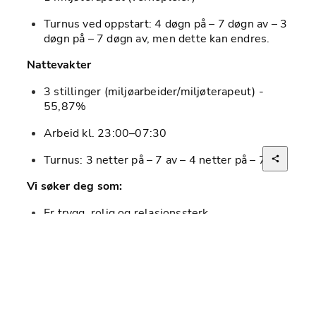
Turnus ved oppstart: 4 døgn på – 7 døgn av – 3 
døgn på – 7 døgn av, men dette kan endres.
Nattevakter 
3 stillinger (miljøarbeider/miljøterapeut) - 
55,87%
Arbeid kl. 23:00–07:30
Turnus: 3 netter på – 7 av – 4 netter på – 7 av
Vi søker deg som:
Er trygg, rolig og relasjonssterk.
Erfaring fra arbeid innen rus og psykisk helse 
er et krav (minst tre års relevant erfaring).
Klarer å stå i krevende situasjoner uten å 
miste ro og profesjonalitet.