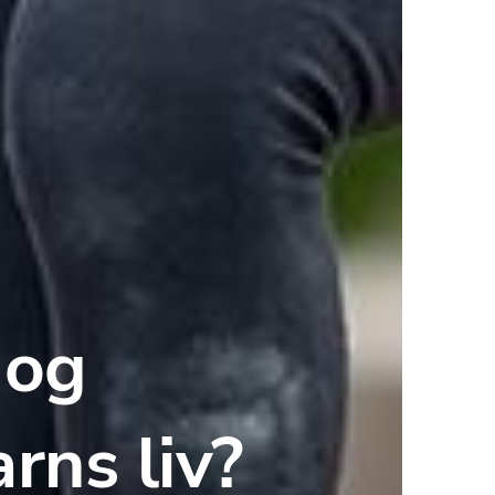
og 
arns liv?