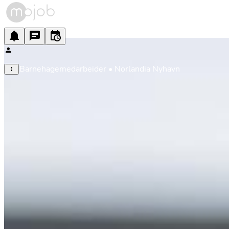
Barnehagemedarbeider • Norlandia Nyhavn