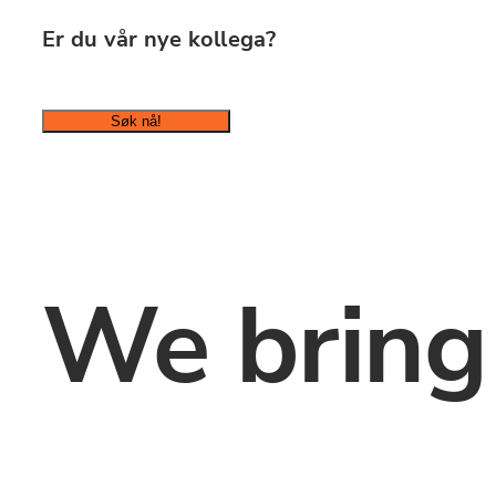
Er du vår nye kollega? 
Søk nå!
We bring s