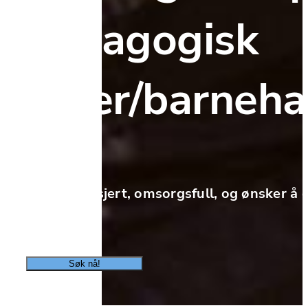
pedagogisk 
leder/barneh
Er du engasjert, omsorgsfull, og ønsker å gj
liv?
Søk nå!