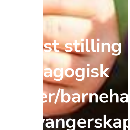
1 fast stilling 
pedagogisk 
leder/barneha
1 svangerskaps