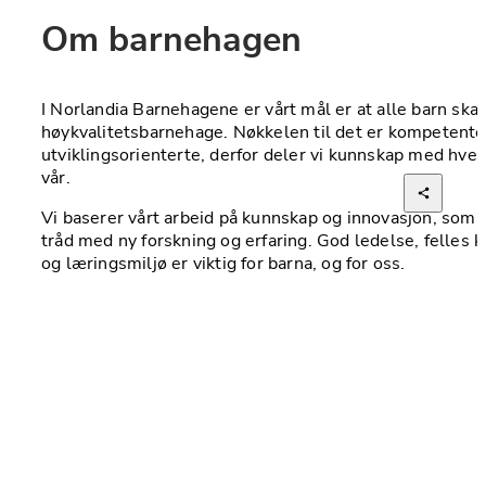
Om barnehagen
I Norlandia Barnehagene er vårt mål er at alle barn skal h
høykvalitetsbarnehage. Nøkkelen til det er kompetente
utviklingsorienterte, derfor deler vi kunnskap med hver
vår. 
Vi baserer vårt arbeid på kunnskap og innovasjon, som om
tråd med ny forskning og erfaring. God ledelse, felles ku
og læringsmiljø er viktig for barna, og for oss. 
Derfor har vi valgt ut noen felles satsningsområder som 
utvikling og progresjon. Vi jobber helthetlig og system
og ekstern barnehagevurdering med blant annet CLASS