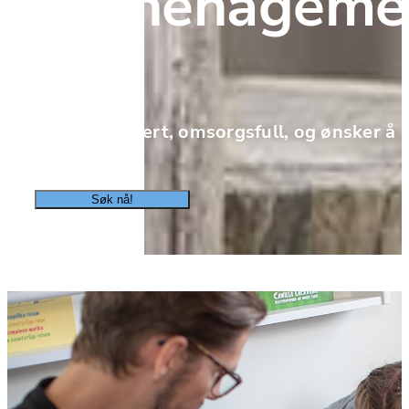
Barnehageme
Er du engasjert, omsorgsfull, og ønsker å gj
Søk nå!