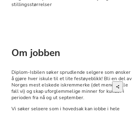
stillingsstørrelser
Om jobben
Diplom-Isbilen søker sprudlende selgere som ønsker 
å gjøre hver iskule til et lite festøyeblikk! Bli en del av 
Norges mest elskede iskremmerke (det mener i alle 
fall vi) og skap uforglemmelige minner for kunder i 
perioden fra nå og ut september.
Vi søker selgere som i hovedsak kan jobbe i hele 
perioden, men kan du kun jobbe i sommerferien, så 
trenger vi også deg!